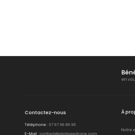
Béné
en vou
À pro
Contactez-nous
Téléphone :
07 67 96 86 95
Notre 
E-Mail :
contact@pilotagedrone.com