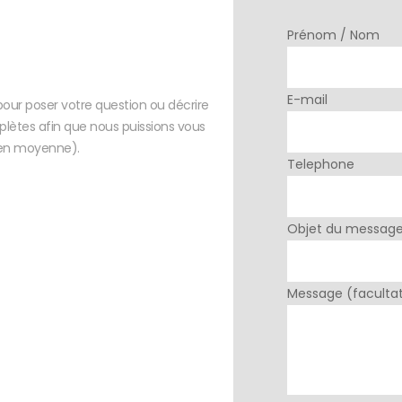
Prénom / Nom
E-mail
pour poser votre question ou décrire
lètes afin que nous puissions vous
h en moyenne).
Telephone
Objet du messag
Message (facultat